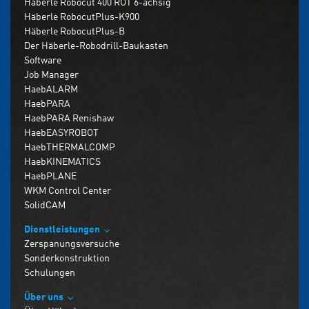
Häberle Robocut 400 ROT 6-achsig
Häberle RobocutPlus-K900
Häberle RobocutPlus-B
Der Häberle-Robodrill-Baukasten
Software
Job Manager
HaebALARM
HaebPARA
HaebPARA Renishaw
HaebEASYROBOT
HaebTHERMALCOMP
HaebKINEMATICS
HaebPLANE
WKM Control Center
SolidCAM
Dienstleistungen
Zerspanungsversuche
Sonderkonstruktion
Schulungen
Über uns