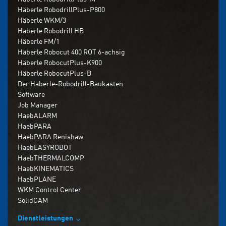
Häberle RobodrillPlus-P800
Häberle WKM/3
Häberle Robodrill HB
Häberle FM/1
Häberle Robocut 400 ROT 6-achsig
Häberle RobocutPlus-K900
Häberle RobocutPlus-B
Der Häberle-Robodrill-Baukasten
Software
Job Manager
HaebALARM
HaebPARA
HaebPARA Renishaw
HaebEASYROBOT
HaebTHERMALCOMP
HaebKINEMATICS
HaebPLANE
WKM Control Center
SolidCAM
Dienstleistungen