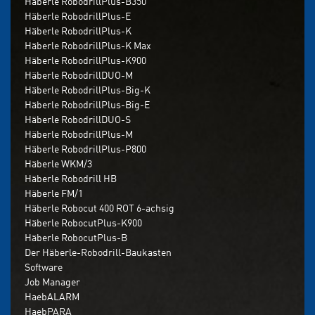
Häberle RobodrillPlus-B350
Häberle RobodrillPlus-E
Häberle RobodrillPlus-K
Häberle RobodrillPlus-K Max
Häberle RobodrillPlus-K900
Häberle RobodrillDUO-M
Häberle RobodrillPlus-Big-K
Häberle RobodrillPlus-Big-E
Häberle RobodrillDUO-S
Häberle RobodrillPlus-M
Häberle RobodrillPlus-P800
Häberle WKM/3
Häberle Robodrill HB
Häberle FM/1
Häberle Robocut 400 ROT 6-achsig
Häberle RobocutPlus-K900
Häberle RobocutPlus-B
Der Häberle-Robodrill-Baukasten
Software
Job Manager
HaebALARM
HaebPARA