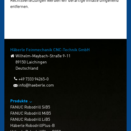
Rechtsverletzungen werden wir derartige Inhalte umgehend
entfernen.
Häberle Feinmechanik
CNC-Technik GmbH
Wilhelm-Maybach-Straße 9-11
89150 Laichingen
Deutschland
+49 7333 94265-0
info
haeberle.com
@
Produkte
FANUC Robodrill SiB5
FANUC Robodrill MiB5
FANUC Robodrill LiB5
Häberle RobodrillPlus-B