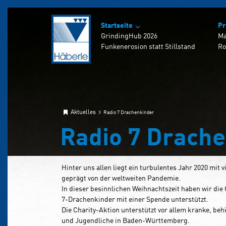
Startseite
Pr
GrindingHub 2026
Ma
Funkenerosion statt Stillstand
Ro
So
Aktuelles
Radio 7 Drachenkinder
Radio 7 Drach
Hinter uns allen liegt ein turbulentes Jahr 2020 mit
geprägt von der weltweiten Pandemie.
In dieser besinnlichen Weihnachtszeit haben wir die
7-Drachenkinder mit einer Spende unterstützt.
Die Charity-Aktion unterstützt vor allem kranke, beh
und Jugendliche in Baden-Württemberg.