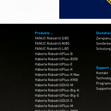
Produkte
Dienstle
FANUC Robodrill SiB5
Zerspanu
FANUC Robodrill MiB5
Sonderko
FANUC Robodrill LiB5
Schulung
Häberle RobodrillPlus-B
Häberle RobodrillPlus-B350
Häberle RobodrillPlus-E
Support
Häberle RobodrillPlus-K
Kontakt
Häberle RobodrillPlus-K Max
Technolo
Häberle RobodrillPlus-K900
Programm
Häberle RobodrillDUO-M
Supportv
Häberle RobodrillPlus-Big-K
Häberle RobodrillPlus-Big-E
Häberle RobodrillDUO-S
Häberle RobodrillPlus-M
Häberle RobodrillPlus-P800