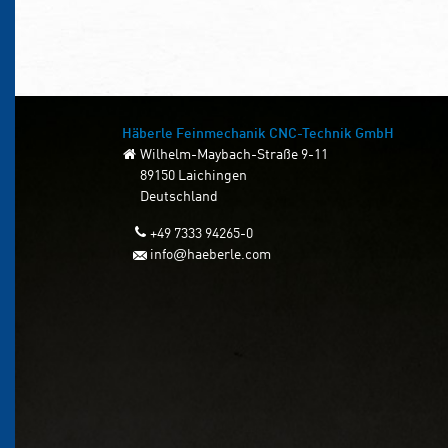
Häberle Feinmechanik
CNC-Technik GmbH
Wilhelm-Maybach-Straße 9-11
89150 Laichingen
Deutschland
+49 7333 94265-0
info
haeberle.com
@