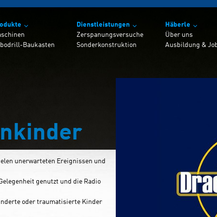
odukte
Dienstleistungen
Häberle
schinen
Zerspanungsversuche
Über uns
bodrill-Baukasten
Sonderkonstruktion
Ausbildung & Jo
ftware
Schulungen
Werk 2
Showroom
Ansprechpartne
enkinder
 vielen unerwarteten Ereignissen und
 Gelegenheit genutzt und die Radio
inderte oder traumatisierte Kinder