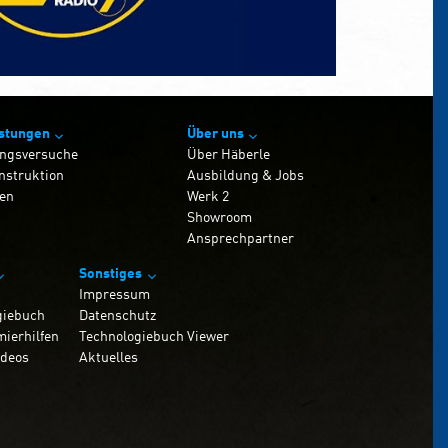
istungen
Über uns
ngsversuche
Über Häberle
nstruktion
Ausbildung & Jobs
en
Werk 2
Showroom
Ansprechpartner
Sonstiges
Impressum
giebuch
Datenschutz
ierhilfen
Technologiebuch Viewer
ideos
Aktuelles