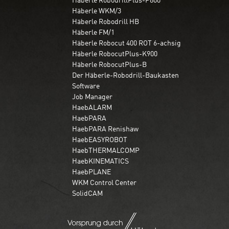
Häberle WKM/3
Häberle Robodrill HB
Häberle FM/1
Häberle Robocut 400 ROT 6-achsig
Häberle RobocutPlus-K900
Häberle RobocutPlus-B
Der Häberle-Robodrill-Baukasten
Software
Job Manager
HaebALARM
HaebPARA
HaebPARA Renishaw
HaebEASYROBOT
HaebTHERMALCOMP
HaebKINEMATICS
HaebPLANE
WKM Control Center
SolidCAM